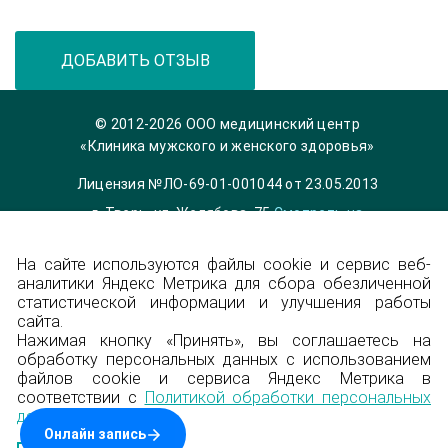
ДОБАВИТЬ ОТЗЫВ
© 2012-2026 ООО медицинский центр
«Клиника мужского и женского здоровья»
Лицензия №ЛО-69-01-001044 от 23.05.2013
г. Тверь, ул. Желябова, 75
Смотреть на
карте
На сайте используются файлы cookie и сервис веб-
Телефон 8 (4822) 36-84-33,
info@garmonia-
аналитики Яндекс Метрика для сбора обезличенной
clinic.ru
статистической информации и улучшения работы
Политика конфиденциальности
сайта.
Нажимая кнопку «Принять», вы соглашаетесь на
обработку персональных данных с использованием
Энциклопедия
файлов cookie и сервиса Яндекс Метрика в
соответствии с
Политикой обработки персональных
Карта сайта
данных
.
Создание сайта — Градус