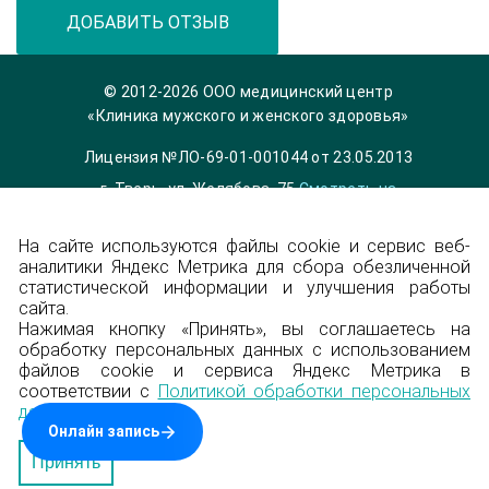
ДОБАВИТЬ ОТЗЫВ
© 2012-2026 ООО медицинский центр
«Клиника мужского и женского здоровья»
Лицензия №ЛО-69-01-001044 от 23.05.2013
г. Тверь, ул. Желябова, 75
Смотреть на
карте
На сайте используются файлы cookie и сервис веб-
Телефон 8 (4822) 36-84-33,
info@garmonia-
аналитики Яндекс Метрика для сбора обезличенной
clinic.ru
статистической информации и улучшения работы
Политика конфиденциальности
сайта.
Нажимая кнопку «Принять», вы соглашаетесь на
обработку персональных данных с использованием
Энциклопедия
файлов cookie и сервиса Яндекс Метрика в
соответствии с
Политикой обработки персональных
Карта сайта
данных
.
Создание сайта — Градус
Принять