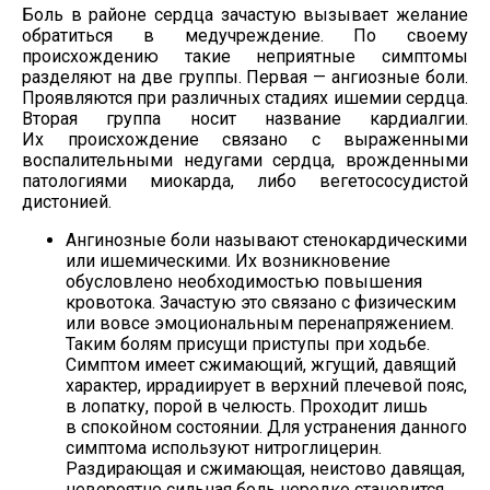
Боль в районе сердца зачастую вызывает желание
обратиться в медучреждение. По своему
происхождению такие неприятные симптомы
разделяют на две группы. Первая — ангиозные боли.
Проявляются при различных стадиях ишемии сердца.
Вторая группа носит название кардиалгии.
Их происхождение связано с выраженными
воспалительными недугами сердца, врожденными
патологиями миокарда, либо вегетососудистой
дистонией.
Ангинозные боли называют стенокардическими
или ишемическими. Их возникновение
обусловлено необходимостью повышения
кровотока. Зачастую это связано с физическим
или вовсе эмоциональным перенапряжением.
Таким болям присущи приступы при ходьбе.
Симптом имеет сжимающий, жгущий, давящий
характер, иррадиирует в верхний плечевой пояс,
в лопатку, порой в челюсть. Проходит лишь
в спокойном состоянии. Для устранения данного
симптома используют нитроглицерин.
Раздирающая и сжимающая, неистово давящая,
невероятно сильная боль нередко становится