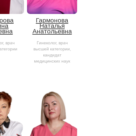
рова
Гармонова
ина
Наталья
евна
Анатольевна
г, врач
Гинеколог, врач
атегории
высшей категории,
кандидат
медицинских наук