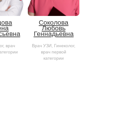
цова
Соколова
ена
Любовь
сьевна
Геннадьевна
г, врач
Врач УЗИ, Гинеколог,
атегории
врач первой
категории