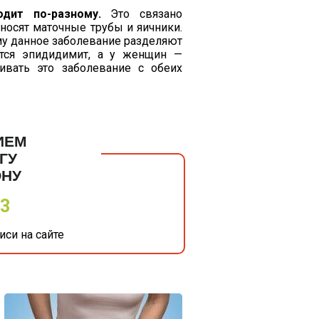
ходит
по-разному
.
Это связано
носят маточные трубы и яичники.
му данное заболевание разделяют
ется эпидидимит, а у женщин —
ривать это заболевание с обеих
ИЕМ
ГУ
ОНУ
33
си на сайте