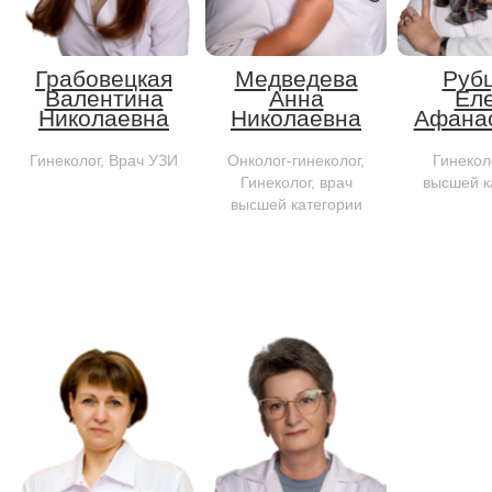
Грабовецкая
Медведева
Руб
Валентина
Анна
Ел
Николаевна
Николаевна
Афана
Гинеколог, Врач УЗИ
Онколог-гинеколог,
Гинеколо
Гинеколог, врач
высшей к
высшей категории