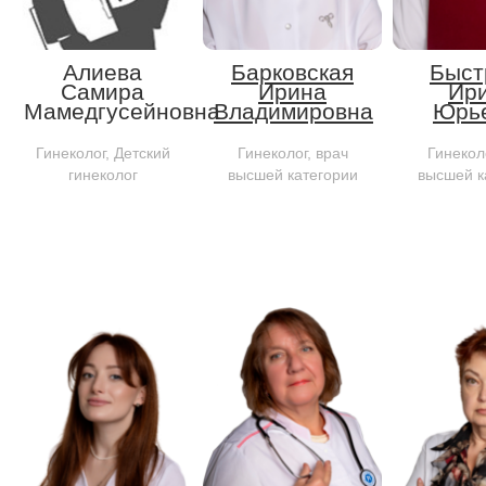
Алиева
Барковская
Быст
Самира
Ирина
Ир
Мамедгусейновна
Владимировна
Юрь
Гинеколог, Детский
Гинеколог, врач
Гинеколо
гинеколог
высшей категории
высшей к