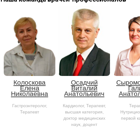
Колоскова
Осадчий
Сыромо
Елена
Виталий
Гал
Николаевна
Анатольевич
Анато
Гастроэнтеролог,
Кардиолог, Терапевт,
Терап
Терапевт
высшая категория,
Нутрицио
доктор медицинских
первой к
наук, доцент