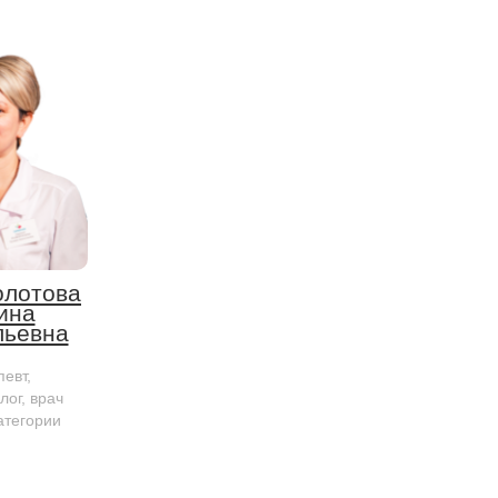
лотова
ина
льевна
евт,
лог, врач
атегории