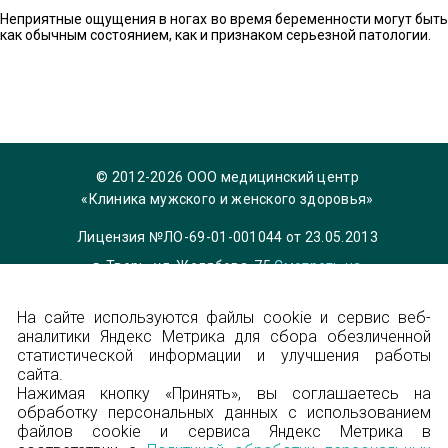
Неприятные ощущения в ногах во время беременности могут быть
как обычным состоянием, как и признаком серьезной патологии.
© 2012-2026 ООО медицинский центр
«Клиника мужского и женского здоровья»
Лицензия №ЛО-69-01-001044 от 23.05.2013
г. Тверь, ул. Желябова, 75
Смотреть на
карте
На сайте используются файлы cookie и сервис веб-
Телефон 8 (4822) 36-84-33,
info@garmonia-
аналитики Яндекс Метрика для сбора обезличенной
clinic.ru
статистической информации и улучшения работы
Политика конфиденциальности
сайта.
Нажимая кнопку «Принять», вы соглашаетесь на
обработку персональных данных с использованием
Энциклопедия
файлов cookie и сервиса Яндекс Метрика в