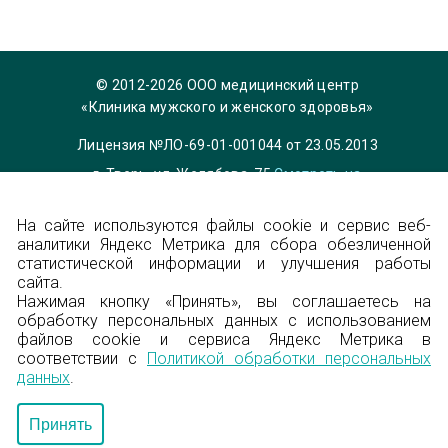
© 2012-2026 ООО медицинский центр
«Клиника мужского и женского здоровья»
Лицензия №ЛО-69-01-001044 от 23.05.2013
г. Тверь, ул. Желябова, 75
Смотреть на
карте
На сайте используются файлы cookie и сервис веб-
Телефон 8 (4822) 36-84-33,
info@garmonia-
аналитики Яндекс Метрика для сбора обезличенной
clinic.ru
статистической информации и улучшения работы
Политика конфиденциальности
сайта.
Нажимая кнопку «Принять», вы соглашаетесь на
обработку персональных данных с использованием
Энциклопедия
файлов cookie и сервиса Яндекс Метрика в
соответствии с
Политикой обработки персональных
Карта сайта
данных
.
Создание сайта — Градус
Принять