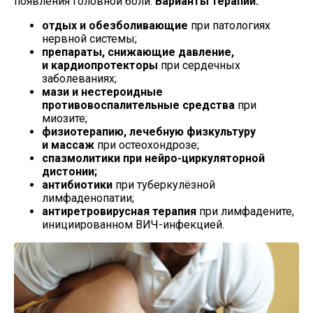
появления головной боли.
Варианты терапии:
отдых и обезболивающие
при патологиях
нервной системы;
препараты, снижающие давление,
и кардиопротекторы
при сердечных
заболеваниях;
мази и нестероидные
противовоспалительные средства
при
миозите;
физиотерапию, лечебную физкультуру
и массаж
при остеохондрозе;
спазмолитики при
нейро-циркуляторной
дистонии;
антибиотики
при туберкулёзной
лимфаденопатии;
антиретровирусная терапия
при лимфадените,
инициированном
ВИЧ-инфекцией
.