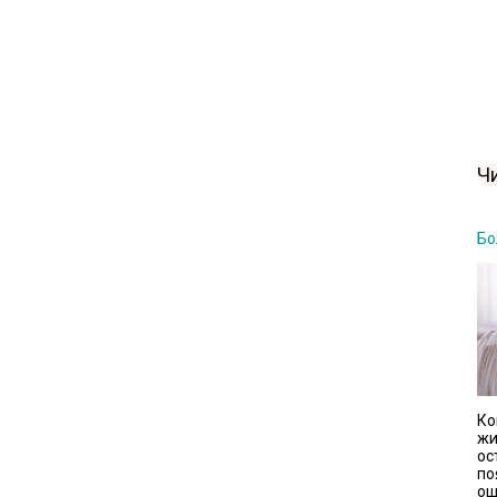
Ч
Бо
Ко
ж
ос
по
ощ