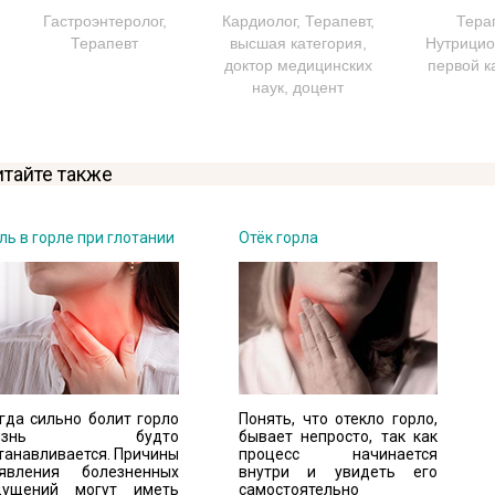
Гастроэнтеролог,
Кардиолог, Терапевт,
Терап
Терапевт
высшая категория,
Нутрицио
доктор медицинских
первой к
наук, доцент
итайте также
ль в горле при глотании
Отёк горла
гда сильно болит горло
Понять, что отекло горло,
изнь будто
бывает непросто, так как
танавливается. Причины
процесс начинается
явления болезненных
внутри и увидеть его
ущений могут иметь
самостоятельно