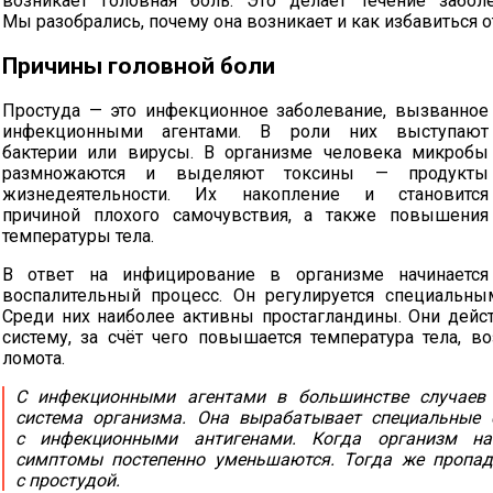
возникает головная боль. Это делает течение забо
Мы разобрались, почему она возникает и как избавиться от
Причины головной боли
Простуда — это инфекционное заболевание, вызванное
инфекционными агентами. В роли них выступают
бактерии или вирусы. В организме человека микробы
размножаются и выделяют токсины — продукты
жизнедеятельности. Их накопление и становится
причиной плохого самочувствия, а также повышения
температуры тела.
В ответ на инфицирование в организме начинается
воспалительный процесс. Он регулируется специальн
Среди них наиболее активны простагландины. Они дейс
систему, за счёт чего повышается температура тела, во
ломота.
С инфекционными агентами в большинстве случаев 
система организма. Она вырабатывает специальные 
с инфекционными антигенами. Когда организм на
симптомы постепенно уменьшаются. Тогда же пропада
с простудой.