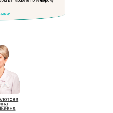
 дом Вы можете по телефону
выми!
лотова
ина
льевна