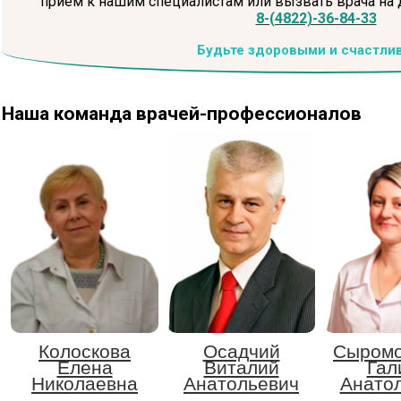
прием к нашим специалистам или вызвать врача на
8-(4822)-36-84-33
Будьте здоровыми и счастли
Наша команда
врачей-профессионалов
Колоскова
Осадчий
Сыромо
Елена
Виталий
Гал
Николаевна
Анатольевич
Анато