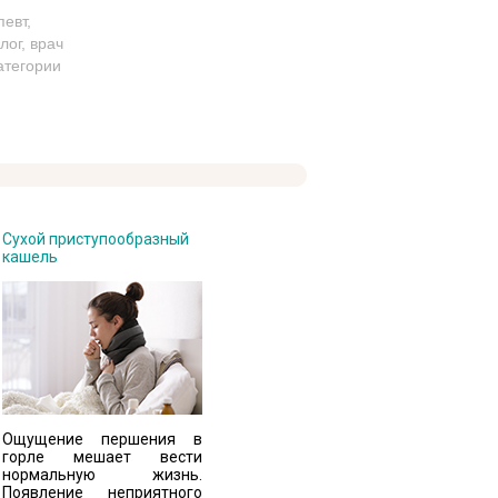
евт,
лог, врач
атегории
Сухой приступообразный
кашель
Ощущение першения в
горле мешает вести
нормальную жизнь.
Появление неприятного