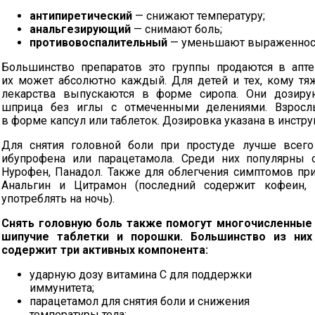
антипиретический
— снижают температуру;
анальгезирующий
— снимают боль;
противовоспалительный
— уменьшают выраженност
Большинство препаратов это группы продаются в апте
их может абсолютно каждый. Для детей и тех, кому тяж
лекарства выпускаются в форме сиропа. Они дозиру
шприца без иглы с отмеченными делениями. Взросл
в форме капсул или таблеток. Дозировка указана в инстру
Для снятия головной боли при простуде лучше всего
ибупрофена или парацетамола. Среди них популярны 
Нурофен, Панадол. Также для облегчения симптомов при
Анальгин и Цитрамон (последний содержит кофеин, 
употреблять на ночь).
Снять головную боль также помогут многочисленные
шипучие таблетки и порошки. Большинство из них
содержит три активных компонента:
ударную дозу витамина С для поддержки
иммунитета;
парацетамол для снятия боли и снижения
температуры тела;