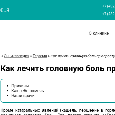
+7 (482
ОВЬЯ
+7 (482
О клинике
>
Энциклопедия
>
Терапия
>
Как лечить головную боль при просту
Как лечить головную боль п
Причины
Как себе помочь
Наши врачи
Кроме катаральных явлений (кашель, першение в горле