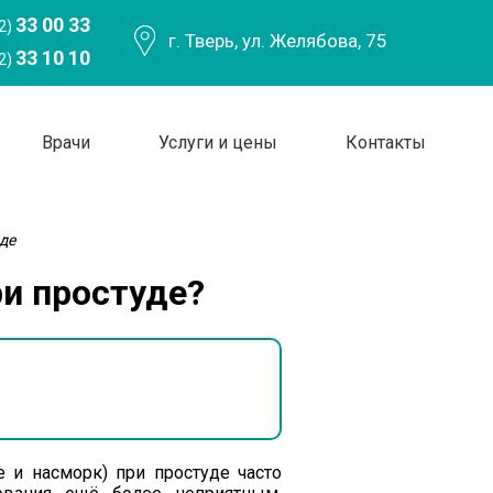
33 00 33
2)
г. Тверь, ул. Желябова, 75
33 10 10
2)
Врачи
Услуги и цены
Контакты
де
ри простуде?
 и насморк) при простуде часто