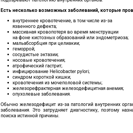
Есть несколько возможных заболеваний, которые про
внутреннее кровотечение, в том числе
из-за
язвенного дефекта;
массивная кровопотеря во время менструации
на фоне кистозных образований или эндометриоза;
мальабсорбция при целиакии;
геморрой;
сосудистые эктазии;
носовые кровотечения;
атрофический гастрит;
инфицирование Helicobacter pylori;
синдром короткой кишки;
кровотечения из мочеполовой системы;
железорефрактерная железодефицитная анемия;
опухолевые заболевания.
Обычно железодефицит
из-за
патологий внутренних орга
заболевания. Это затрудняет диагностику, поэтому наз
поиска истинной причины.