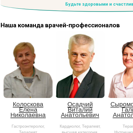
Будьте здоровыми и счастли
Наша команда
врачей-профессионалов
Колоскова
Осадчий
Сыромо
Елена
Виталий
Гал
Николаевна
Анатольевич
Анато
Гастроэнтеролог,
Кардиолог, Терапевт,
Терап
Терапевт
высшая категория,
Нутрицио