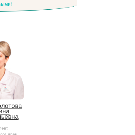
выми!
лотова
ина
льевна
евт,
лог, врач