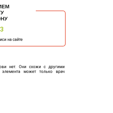
ИЕМ
ТУ
ОНУ
33
си на сайте
ови нет. Они схожи с другими
 элемента может только врач