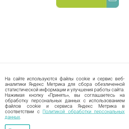
На сайте используются файлы cookie и сервис веб-
аналитики Яндекс Метрика для сбора обезличенной
© 2012-2026 ООО медицинский центр
статистической информации и улучшения работы сайта.
«Клиника мужского и женского здоровья»
Нажимая кнопку «Принять», вы соглашаетесь на
обработку персональных данных с использованием
Лицензия №ЛО-69-01-001044 от 23.05.201
файлов cookie и сервиса Яндекс Метрика в
г. Тверь, ул. Желябова, 75
Смотреть на ка
соответствии с
Политикой обработки персональных
данных
.
Телефон 8 (4822) 36-84-33,
info@garmonia-c
Политика конфиденциальности