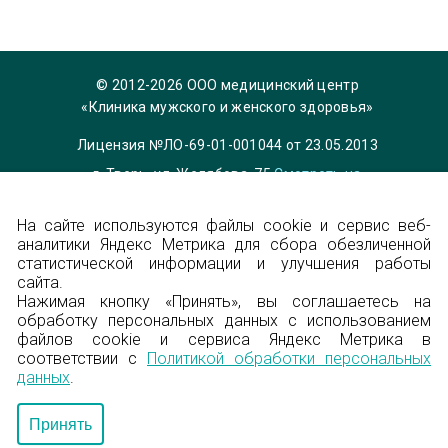
© 2012-2026 ООО медицинский центр
«Клиника мужского и женского здоровья»
Лицензия №ЛО-69-01-001044 от 23.05.2013
г. Тверь, ул. Желябова, 75
Смотреть на
карте
На сайте используются файлы cookie и сервис веб-
Телефон 8 (4822) 36-84-33,
info@garmonia-
аналитики Яндекс Метрика для сбора обезличенной
clinic.ru
статистической информации и улучшения работы
Политика конфиденциальности
сайта.
Нажимая кнопку «Принять», вы соглашаетесь на
обработку персональных данных с использованием
Энциклопедия
файлов cookie и сервиса Яндекс Метрика в
соответствии с
Политикой обработки персональных
Карта сайта
данных
.
Создание сайта — Градус
Принять