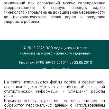
отклонений или осложнений можно своевременно
скорректировать. В первую очередь задача
гинеколога направлена на донашивание беременности
до физиологического срока родов и рождение
здорового ребёнка.
© 2012-2026 ООО медицинский центр
«Клиника мужского и женского здоровья»
Лицензия №ЛО-69-01-001044 от 23.05.2013
г. Тверь, ул. Желябова, 75
Смотреть на
карте
На сайте используются файлы cookie и сервис веб-
Телефон 8 (4822) 36-84-33,
info@garmonia-
аналитики Яндекс Метрика для сбора обезличенной
clinic.ru
статистической информации и улучшения работы
Политика конфиденциальности
сайта.
Нажимая кнопку «Принять», вы соглашаетесь на
обработку персональных данных с использованием
Энциклопедия